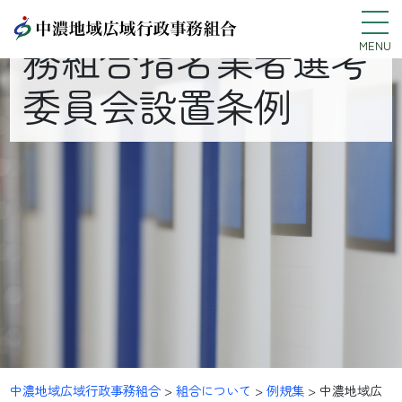
中濃地域広域行政事
務組合指名業者選考
MENU
委員会設置条例
中濃地域広域行政事務組合
>
組合について
>
例規集
>
中濃地域広