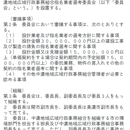
濃地域広域行政事務組合指名業者選考委員会（以下「委員
会」という。）を設置する。
（審議事項）
第２条 委員会において審議する事項は、次のとおりとす
る。
（１） 設計業者及び指名業者の選考方針に関する事項
（２） 設計金額３０，０００，０００円以上の建設工事
及び製造の請負の指名業者選考に関する事項
（３） 設計金額又は見積金額１５，０００，０００円以
上（単価契約をする場合は契約期間内の予定総額１５，０
００，０００円以上）の委託業務、物件の買入れその他の
契約の指名業者選考に関する事項
（４） その他中濃地域広域行政事務組合管理者が必要と
認める事項
（組織）
第３条 委員会は、委員長、副委員長及び委員３人をもっ
て組織する。
２ 委員長は関市副市長を、副委員長は美濃市副市長をも
って充てる。
３ 委員は、中濃地域広域行政事務組合を組織する市の環
境部門を担当する部長及び中濃地域広域行政事務組合事務
局長をもって充てる。ただし、副委員長及び委員に事故が