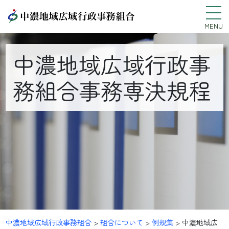
MENU
中濃地域広域行政事
務組合事務専決規程
中濃地域広域行政事務組合
>
組合について
>
例規集
>
中濃地域広