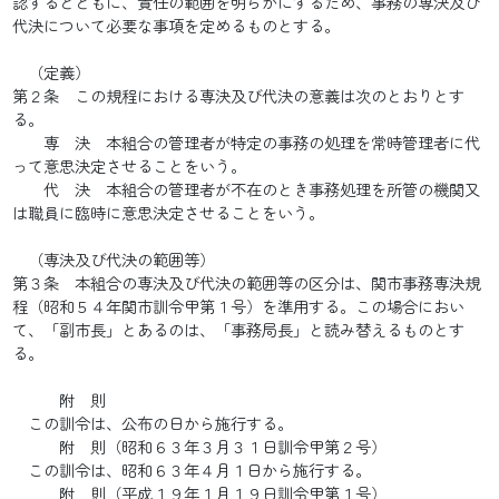
認するとともに、責任の範囲を明らかにするため、事務の専決及び
代決について必要な事項を定めるものとする。
（定義）
第２条 この規程における専決及び代決の意義は次のとおりとす
る。
専 決 本組合の管理者が特定の事務の処理を常時管理者に代
って意思決定させることをいう。
代 決 本組合の管理者が不在のとき事務処理を所管の機関又
は職員に臨時に意思決定させることをいう。
（専決及び代決の範囲等）
第３条 本組合の専決及び代決の範囲等の区分は、関市事務専決規
程（昭和５４年関市訓令甲第１号）を準用する。この場合におい
て、「副市長」とあるのは、「事務局長」と読み替えるものとす
る。
附 則
この訓令は、公布の日から施行する。
附 則（昭和６３年３月３１日訓令甲第２号）
この訓令は、昭和６３年４月１日から施行する。
附 則（平成１９年１月１９日訓令甲第１号）