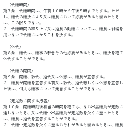
（会議時間）
第７条 会議時間は、午前１０時から午後５時までとする。ただ
し、議会の議決により又は議長において必要があると認めたとき
は、この限りでない。
２ 会議時間の繰り上げ又は延長の動議については、議長は討論を
用いないで会議にはかりこれを決する。
（休会）
第８条 議会は、議事の都合その他必要があるときは、議決を経て
休会することができる。
（会議の開閉）
第９条 開議、散会、延会又は休憩は、議長が宣告する。
２ 議長が開議を宣告する前又は散会、延会若しくは休憩を宣告し
た後は、何人も議事について発言することができない。
（定足数に関する措置）
第１０条 開議時刻後相当の時間を経ても、なお出席議員が定数に
達しないとき、又は会議中出席議員が定足数を欠くに至ったとき
は、議長は延会を宣告することができる。
２ 会議中定足数を欠くに至るおそれがあると認めるときは、議長