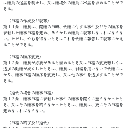
は議員の退席を制止し、又は議場外の議員に出席を求めることがで
きる。
（日程の作成及び配布）
第１１条 議長は、開議の日時、会議に付する事件及びその順序を
記載した議事日程を定め、あらかじめ議員に配布しなければならな
い。ただし、やむを得ないときはこれを会議に報告して配布にかえ
ることができる。
（日程の順序変更）
第１２条 議長が必要があると認めるとき又は日程の変更若しくは
追加の動議が成立したときは、議長は、討論を用いないで会議には
かり、議事日程の順序を変更し、又は他の事件を追加することがで
きる。
（延会の場合の議事日程）
第１３条 議事日程に記載した事件の議事を開くに至らなかったと
き、又はその議事を終らなかったときは、議長は、更にその日程を
定めなければならない。
（日程の終了及び延会）