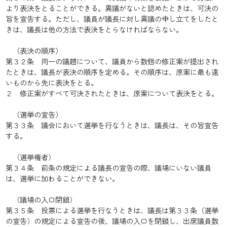
より表決をとることができる。異議がないと認めたときは、可決の
旨を宣告する。ただし、議員が議長に対し異議の申し立てをしたと
きは、議長は他の方法で表決をとらなければならない。
（表決の順序）
第３２条 同一の議題について、議員から数個の修正案が提出され
たときは、議長が表決の順序を定める。その順序は、原案に最も遠
いものから先に表決をとる。
２ 修正案がすべて可決されたときは、原案について表決をとる。
（選挙の宣告）
第３３条 議会において選挙を行なうときは、議長は、その旨宣告
する。
（選挙権者）
第３４条 前条の規定による議長の宣告の際、議場にいない議員
は、選挙に加わることができない。
（議場の入口閉鎖）
第３５条 投票による選挙を行なうときは、議長は第３３条（選挙
の宣告）の規定による宣告の後、議場の入口を閉鎖し、出席議員数