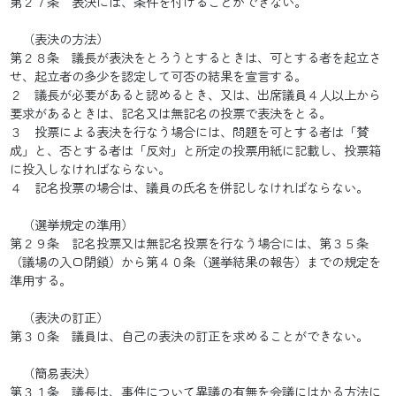
第２７条 表決には、条件を付けることができない。
（表決の方法）
第２８条 議長が表決をとろうとするときは、可とする者を起立さ
せ、起立者の多少を認定して可否の結果を宣言する。
２ 議長が必要があると認めるとき、又は、出席議員４人以上から
要求があるときは、記名又は無記名の投票で表決をとる。
３ 投票による表決を行なう場合には、問題を可とする者は「賛
成」と、否とする者は「反対」と所定の投票用紙に記載し、投票箱
に投入しなければならない。
４ 記名投票の場合は、議員の氏名を併記しなければならない。
（選挙規定の準用）
第２９条 記名投票又は無記名投票を行なう場合には、第３５条
（議場の入口閉鎖）から第４０条（選挙結果の報告）までの規定を
準用する。
（表決の訂正）
第３０条 議員は、自己の表決の訂正を求めることができない。
（簡易表決）
第３１条 議長は、事件について異議の有無を会議にはかる方法に