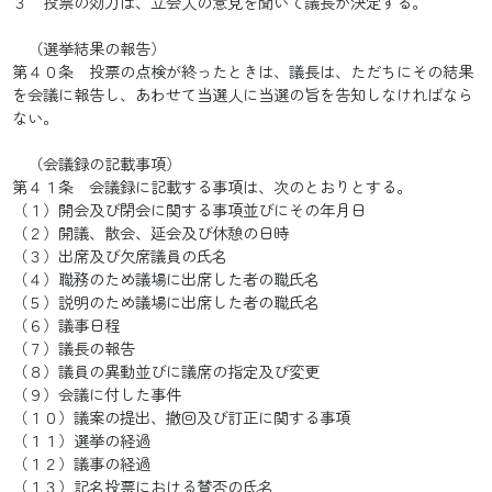
３ 投票の効力は、立会人の意見を聞いて議長が決定する。
（選挙結果の報告）
第４０条 投票の点検が終ったときは、議長は、ただちにその結果
を会議に報告し、あわせて当選人に当選の旨を告知しなければなら
ない。
（会議録の記載事項）
第４１条 会議録に記載する事項は、次のとおりとする。
（１）開会及び閉会に関する事項並びにその年月日
（２）開議、散会、延会及び休憩の日時
（３）出席及び欠席議員の氏名
（４）職務のため議場に出席した者の職氏名
（５）説明のため議場に出席した者の職氏名
（６）議事日程
（７）議長の報告
（８）議員の異動並びに議席の指定及び変更
（９）会議に付した事件
（１０）議案の提出、撤回及び訂正に関する事項
（１１）選挙の経過
（１２）議事の経過
（１３）記名投票における賛否の氏名