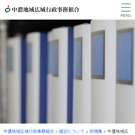
MENU
中濃地域広域行政事務組合
>
組合について
>
例規集
>
中濃地域広